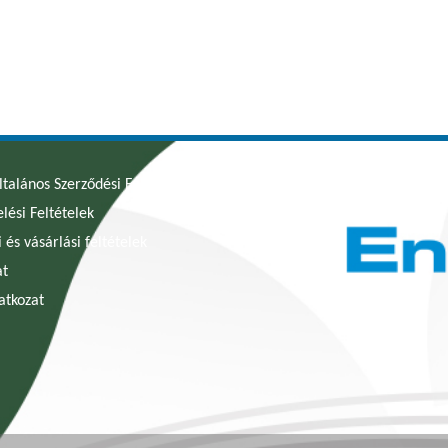
ltalános Szerződési Feltételek
lési Feltételek
i és vásárlási feltételek
at
latkozat