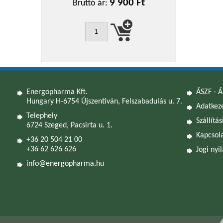
9 900 Ft
Bruttó ár:
Energopharma Kft.
ÁSZF - Á
Hungary H-6754 Újszentiván, Felszabadulás u. 7.
Adatkeze
Telephely
Szállítás
6724 Szeged, Pacsirta u. 1.
Kapcsol
+36 20 504 21 00
+36 62 626 626
Jogi nyi
info@energopharma.hu