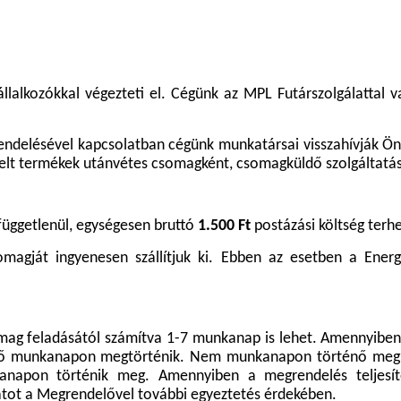
állalkozókkal végezteti el. Cégünk az MPL Futárszolgálattal
rendelésével kapcsolatban cégünk munkatársai visszahívják Ö
delt termékek utánvétes csomagként, csomagküldő szolgáltatás
függetlenül, egységesen bruttó
1.500 Ft
postázási költség terhe
omagját ingyenesen szállítjuk ki. Ebben az esetben a Energ
somag feladásától számítva 1-7 munkanap is lehet. Amennyi
tkező munkanapon megtörténik. Nem munkanapon történő megr
anapon történik meg. Amennyiben a megrendelés teljesít
atot a Megrendelővel további egyeztetés érdekében.