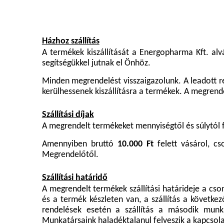
Házhoz szállítás
A termékek kiszállítását a Energopharma Kft. alv
segítségükkel jutnak el Önhöz.
Minden megrendelést visszaigazolunk. A leadott 
kerülhessenek kiszállításra a termékek. A megren
Szállítási díjak
A megrendelt termékeket mennyiségtől és súlytól 
Amennyiben bruttó
10.000 Ft
felett vásárol, cs
Megrendelőtől.
Szállítási határidő
A megrendelt termékek szállítási határideje a c
és a termék készleten van, a szállítás a köve
rendelések esetén a szállítás a második munk
Munkatársaink haladéktalanul felveszik a kapcsol