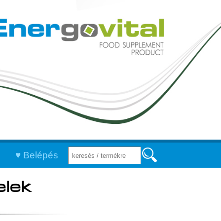
Belépés
elek