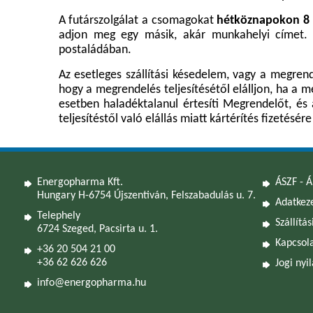
A futárszolgálat a csomagokat
hétköznapokon 8 és
adjon meg egy másik, akár munkahelyi címet. A 
postaládában.
Az esetleges szállítási késedelem, vagy a megrende
hogy a megrendelés teljesítésétől elálljon, ha a 
esetben haladéktalanul értesíti Megrendelőt, és 
teljesítéstől való elállás miatt kártérítés fizetésé
Energopharma Kft.
ÁSZF - Á
Hungary H-6754 Újszentiván, Felszabadulás u. 7.
Adatkeze
Telephely
Szállítás
6724 Szeged, Pacsirta u. 1.
Kapcsol
+36 20 504 21 00
+36 62 626 626
Jogi nyi
info@energopharma.hu