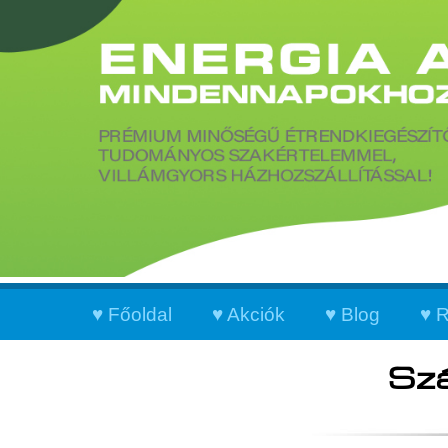
Főoldal
Akciók
Blog
R
Szá