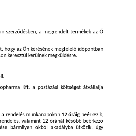
 van szerződésben, a megrendelt termékek az Ő
nt, hogy az Ön kérésének megfelelő időpontban
on keresztül kerülnek megküldésre.
li.
opharma Kft. a postázási költséget átvállalja
ben a rendelés munkanapokon
12 óráig
beérkezik,
endelés, valamint 12 óránál később beérkező
ése bármilyen okból akadályba ütközik, úgy