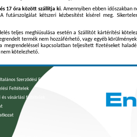
 17 óra között szállítja ki
. Amennyiben ebben időszakban nem
futárszolgálat kétszeri kézbesítést kísérel meg. Sikertele
lés teljes meghiúsulása esetén a Szállítót kártérítési kötelez
megrendelt termék nem hozzáférhető, vagy egyéb körülmények m
a megrendeléssel kapcsolatban teljesített fizetéseket haladék
re nem kötelezhető.
ltalános Szerződési Feltételek
lési Feltételek
i és vásárlási feltételek
at
latkozat