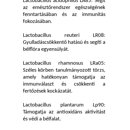
Lactobacillus acidophilus LA85: Segít
az emésztőrendszer egészségének
fenntartásában és az immunitás
fokozásában.
Lactobacillus reuteri LR08:
Gyulladáscsökkentő hatású és segíti a
bélflóra egyensúlyát.
Lactobacillus rhamnosus LRa05:
Széles körben tanulmányozott törzs,
amely hatékonyan támogatja az
immunválaszt és csökkenti a
fertőzések kockázatát.
Lactobacillus plantarum Lp90:
Támogatja az antioxidáns aktivitást
és védi a bélfalat.