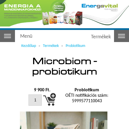
Menü
Termékek
Kezdőlap
Termékek
Probiotikum
Microbiom -
probiotikum
9 900
Ft.
Probiotikum
OÉTI notifikációs szám:
5999577110043