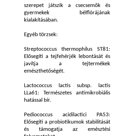
szerepet játszik a csecsemők és
gyermekek bélflórájának
kialakításában.
Egyéb törzsek:
Streptococcus thermophilus ST81:
Elősegíti a tejfehérjék lebontását és
javítja a tejtermékek
emészthetőségét.
Lactococcus lactis subsp. lactis
LLa61: Természetes antimikrobiális
hatással bír.
Pediococcus acidilactici PA53:
Elősegíti a probiotikumok stabilitását
és támogatja az emésztési