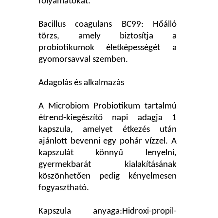
folyamatokat.
Bacillus coagulans BC99: Hőálló
törzs, amely biztosítja a
probiotikumok életképességét a
gyomorsavval szemben.
Adagolás és alkalmazás
A Microbiom Probiotikum tartalmú
étrend-kiegészítő napi adagja 1
kapszula, amelyet étkezés után
ajánlott bevenni egy pohár vízzel. A
kapszulát könnyű lenyelni,
gyermekbarát kialakításának
köszönhetően pedig kényelmesen
fogyasztható.
Kapszula anyaga:Hidroxi-propil-