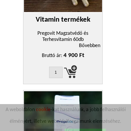
Vitamin termékek
Pregovit Magzatvédő és
Terhesvitamin 60db
Bővebben
4 900 Ft
Bruttó ár:
A weboldalon
cookie
-kat használunk, a jobb felhasználói
élményért, illetve weboldalforgalmunk elemzéséhez.