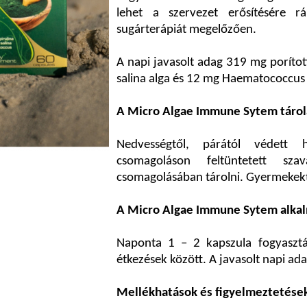
lehet a szervezet erősítésére 
sugárterápiát megelőzően.
A napi javasolt adag 319 mg porított
salina alga és 12 mg Haematococcus p
A Micro Algae Immune Sytem tárolá
Nedvességtől, párától védett 
csomagoláson feltüntetett szav
csomagolásában tárolni. Gyermekekt
A Micro Algae Immune Sytem alkal
Naponta 1 – 2 kapszula fogyasztás
étkezések között. A javasolt napi ada
Mellékhatások és figyelmeztetése