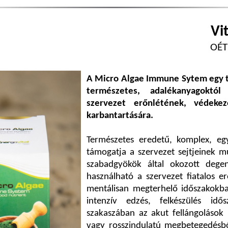
Vi
OÉTI
A Micro Algae Immune Sytem egy töb
természetes, adalékanyagoktól
szervezet erőnlétének, védekez
karbantartására.
Természetes eredetű, komplex, egy
támogatja a szervezet sejtjeinek m
szabadgyökök által okozott dege
használható a szervezet fiatalos erő
mentálisan megterhelő időszakokba
intenzív edzés, felkészülés id
szakaszában az akut fellángolások 
vagy rosszindulatú megbetegedésbő