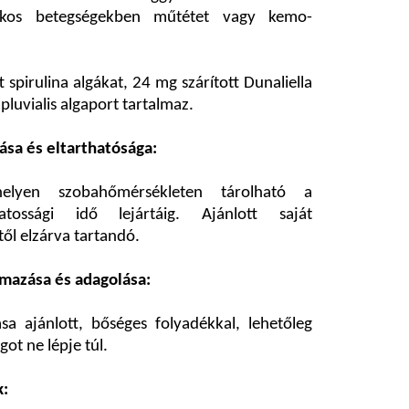
rákos betegségekben műtétet vagy kemo-
 spirulina algákat, 24 mg szárított Dunaliella
luvialis algaport tartalmaz.
sa és eltarthatósága:
helyen szobahőmérsékleten tárolható a
atossági idő lejártáig. Ajánlott saját
ől elzárva tartandó.
mazása és adagolása:
a ajánlott, bőséges folyadékkal, lehetőleg
got ne lépje túl.
k: