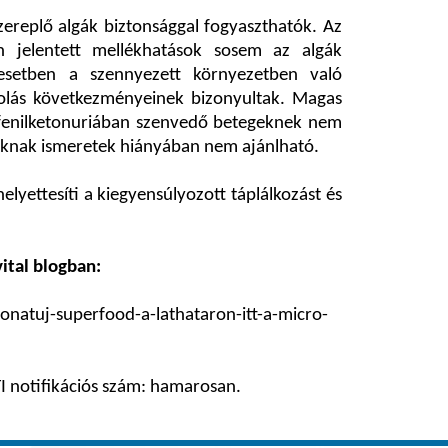
replő algák biztonsággal fogyaszthatók. Az
an jelentett mellékhatások sosem az algák
setben a szennyezett környezetben való
olás következményeinek bizonyultak. Magas
 fenilketonuriában szenvedő betegeknek nem
yáknak ismeretek hiányában nem ajánlható.
yettesíti a kiegyensúlyozott táplálkozást és
ital blogban:
onatuj-superfood-a-lathataron-itt-a-micro-
 notifikációs szám: hamarosan.