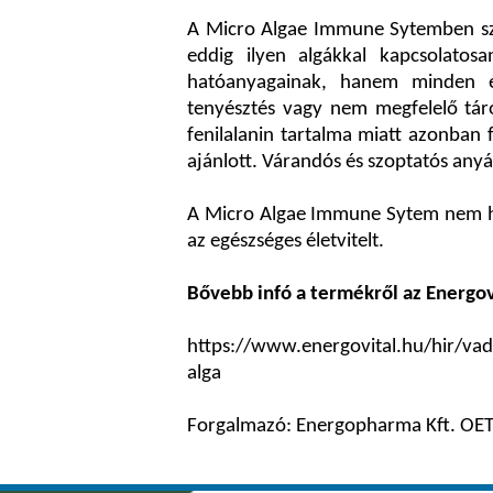
A Micro Algae Immune Sytemben sze
eddig ilyen algákkal kapcsolatos
hatóanyagainak, hanem minden e
tenyésztés vagy nem megfelelő tár
fenilalanin tartalma miatt azonban
ajánlott. Várandós és szoptatós an
A Micro Algae Immune Sytem nem hel
az egészséges életvitelt.
Bővebb infó a termékről az Energov
https://www.energovital.hu/hir/vad
alga
Forgalmazó: Energopharma Kft. OETI