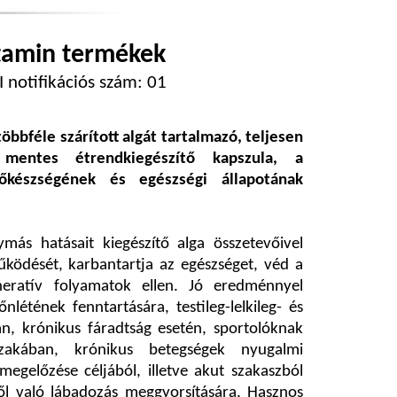
tamin termékek
 notifikációs szám:
01
bféle szárított algát tartalmazó, teljesen
 mentes étrendkiegészítő kapszula, a
őkészségének és egészségi állapotának
más hatásait kiegészítő alga összetevőivel
űködését, karbantartja az egészséget, véd a
neratív folyamatok ellen. Jó eredménnyel
nlétének fenntartására, testileg-lelkileg- és
n, krónikus fáradtság esetén, sportolóknak
őszakában, krónikus betegségek nyugalmi
megelőzése céljából, illetve akut szakaszból
l való lábadozás meggyorsítására. Hasznos