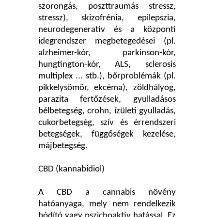
szorongás, poszttraumás stressz,
stressz), skizofrénia, epilepszia,
neurodegeneratív és a központi
idegrendszer megbetegedései (pl.
alzheimer-kór, parkinson-kór,
hungtington-kór, ALS, sclerosis
multiplex ... stb.), bőrproblémák (pl.
pikkelysömör, ekcéma), zöldhályog,
parazita fertőzések, gyulladásos
bélbetegség, crohn, ízületi gyulladás,
cukorbetegség, szív és érrendszeri
betegségek, függőségek kezelése,
májbetegség.
CBD (kannabidiol)
A CBD a cannabis növény
hatóanyaga, mely nem rendelkezik
bódító vagy pszichoaktív hatással. Ez