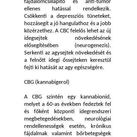
fájdalomcsillapító és anti-tumor
ellenes hatással rendelkezik.
Csökkenti a depressziós tüneteket,
hozzásegít a jó hangulathoz és a jobb
közérzethez. A CBC felelős lehet az új
idegsejtek növekedésének
elősegítésében (neurogenezis).
Serkenti az agysejtek növekedését és
a felnőtt idegi őssejteken keresztül
fejti ki hatását az agy egészségére.
CBG (kannabigerol)
A CBG szintén egy kannabionid,
melyet a 60-as években fedeztek fel
és főként központi idegrendszeri
megbetegedésekben, neurológiai
rendellenességek esetén, krónikus
fájdalmak valamint bőrbetegségek