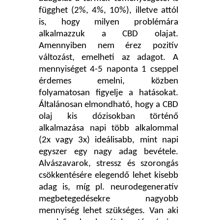
függhet (2%, 4%, 10%), illetve attól
is, hogy milyen problémára
alkalmazzuk a CBD olajat.
Amennyiben nem érez pozitív
változást, emelheti az adagot. A
mennyiséget 4-5 naponta 1 cseppel
érdemes emelni, közben
folyamatosan figyelje a hatásokat.
Általánosan elmondható, hogy a CBD
olaj kis dózisokban történő
alkalmazása napi több alkalommal
(2x vagy 3x) ideálisabb, mint napi
egyszer egy nagy adag bevétele.
Alvászavarok, stressz és szorongás
csökkentésére elegendő lehet kisebb
adag is, míg pl. neurodegeneratív
megbetegedésekre nagyobb
mennyiség lehet szükséges. Van aki