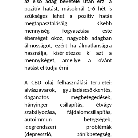
az első adag bevétele után érzi a
pozitív hatást, másoknál 1-6 hét is
szükséges lehet a pozitív hatás
megtapasztalásáig. Kisebb
mennyiség fogyasztása este
éberséget okoz, nagyobb adagban
álmosságot, ezért ha álmatlanságra
használja, kísérletezze ki azt a
mennyiséget, amellyel a kívánt
hatást el tudja érni
A CBD olaj felhasználási területei:
alvászavarok, gyulladáscsökkentés,
daganatos megbetegedések,
hányinger csillapítás, étvágy
szabályozása, fájdalomcsillapítás,
autoimmun betegségek,
idegrendszeri problémák
(depresszió, pánikbetegség,