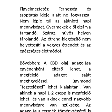
Figyelmeztetés: Terhesség és
szoptatás ideje alatt ne fogyassza!
Nem lépje túl az ajánlott napi
mennyiséget. Gyermekek elől elzárva
tartandó. Száraz, hűvös helyen
tárolandó. Az étrend-kiegészítő nem
helyettesíti a vegyes étrendet és az
egészséges életmódot.
Bővebben: A CBD olaj adagolása
egyénenként eltérő lehet, a
megfelelő adagot saját
megfigyeléssel, úgymond
"teszteléssel" lehet kialakítani. Van
akinek a napi 1-2 csepp is megfelelő
lehet, és van akinek ennél nagyobb
mennyiségre van szüksége. Az
adagolás a termék töménységétől is