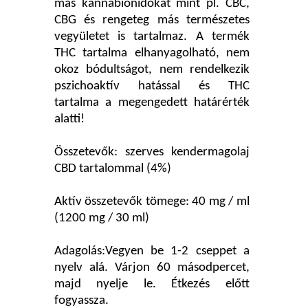
más kannabionidokat mint pl. CBC,
CBG és rengeteg más természetes
vegyületet is tartalmaz. A termék
THC tartalma elhanyagolható, nem
okoz bódultságot, nem rendelkezik
pszichoaktív hatással és THC
tartalma a megengedett határérték
alatti!
Összetevők: szerves kendermagolaj
CBD tartalommal (4%)
Aktív összetevők tömege: 40 mg / ml
(1200 mg / 30 ml)
Adagolás:Vegyen be 1-2 cseppet a
nyelv alá. Várjon 60 másodpercet,
majd nyelje le. Étkezés előtt
fogyassza.