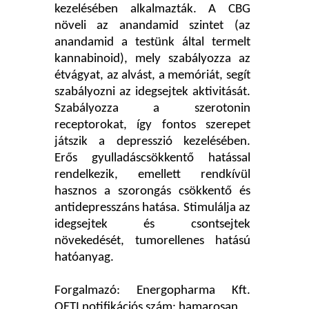
kezelésében alkalmazták. A CBG
növeli az anandamid szintet (az
anandamid a testünk által termelt
kannabinoid), mely szabályozza az
étvágyat, az alvást, a memóriát, segít
szabályozni az idegsejtek aktivitását.
Szabályozza a szerotonin
receptorokat, így fontos szerepet
játszik a depresszió kezelésében.
Erős gyulladáscsökkentő hatással
rendelkezik, emellett rendkívül
hasznos a szorongás csökkentő és
antidepresszáns hatása. Stimulálja az
idegsejtek és csontsejtek
növekedését, tumorellenes hatású
hatóanyag.
Forgalmazó: Energopharma Kft.
OETI notifikációs szám: hamarosan