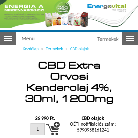
Menü
Termékek
Kezdőlap
Termékek
CBD olajok
CBD Extra
Orvosi
Kenderolaj 4%,
30ml, 1200mg
26 990
Ft.
CBD olajok
OÉTI notifikációs szám:
5990958161241